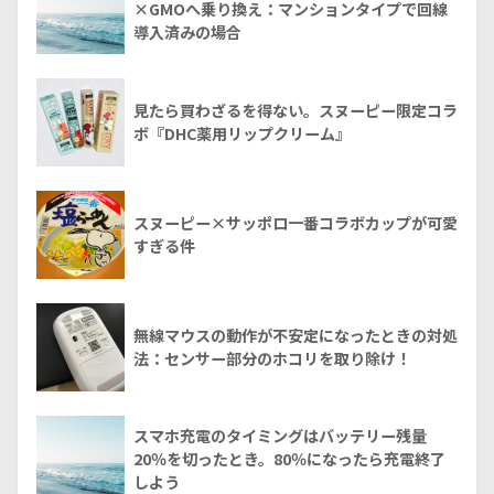
×GMOへ乗り換え：マンションタイプで回線
導入済みの場合
見たら買わざるを得ない。スヌーピー限定コラ
ボ『DHC薬用リップクリーム』
スヌーピー×サッポロ一番コラボカップが可愛
すぎる件
無線マウスの動作が不安定になったときの対処
法：センサー部分のホコリを取り除け！
スマホ充電のタイミングはバッテリー残量
20％を切ったとき。80％になったら充電終了
しよう