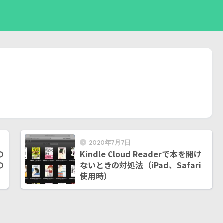
2020年7月7日
の
Kindle Cloud Readerで本を開け
の
ないときの対処法（iPad、Safari
使用時）