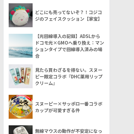
どこにも売ってないぞ？！コジコ
ジのフェイスクッション【家宝】
【光回線導入の記録】ADSLから
ドコモ光×GMOへ乗り換え：マン
ションタイプで回線導入済みの場
合
見たら買わざるを得ない。スヌー
ピー限定コラボ『DHC薬用リップ
クリーム』
スヌーピー×サッポロ一番コラボ
カップが可愛すぎる件
無線マウスの動作が不安定になっ